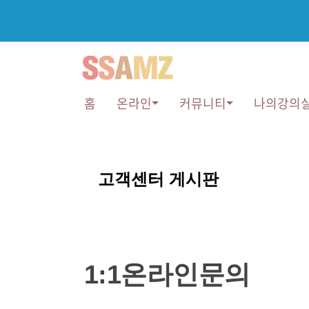
홈
온라인
커뮤니티
나의강의
1:1
온
고객센터 게시판
라
인
문
의
1:1온라인문의