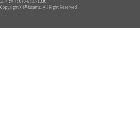
고객 센터 : 070-8887-1030
Copyrightⓒ(주)ssamz. All Right Reserved