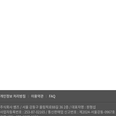
개인정보 처리방침
이용약관
FAQ
|
|
주식회사 쌤즈
/
서울 강동구 올림픽로88길 36 2층
/
대표자명 : 원형섭
사업자등록번호 : 253-87-02165
/
통신판매업 신고번호 : 제2024-서울강동-0967호