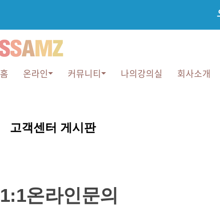
홈
온라인
커뮤니티
나의강의실
회사소개
1:1
온
고객센터 게시판
라
인
문
의
1:1온라인문의