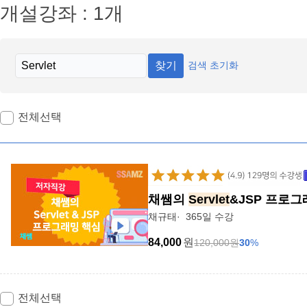
개설강좌 : 1개
찾기
검색 초기화
전체선택
채쌤의
Servlet
&JSP 프로그
채규태
365일 수강
84,000
원
120,000
원
30
%
전체선택