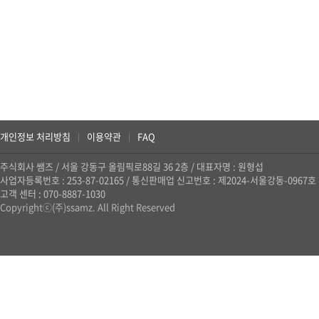
개인정보 처리방침
이용약관
FAQ
|
|
주식회사 쌤즈
/
서울 강동구 올림픽로88길 36 2층
/
대표자명 : 원형섭
사업자등록번호 : 253-87-02165
/
통신판매업 신고번호 : 제2024-서울강동-0967호
고객 센터 : 070-8887-1030
Copyrightⓒ(주)ssamz. All Right Reserved