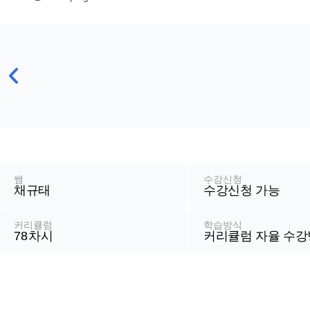
강
좌
정
쌤
수강신청
채규태
수강신청 가능
보
커리큘럼
학습방식
78
차시
커리큘럼 자율 수