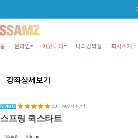
홈
온라인
커뮤니티
나의강의실
회사소개
강
좌
강좌상세보기
상
세
보
기
스프링 퀵스타트
스프링
Sping