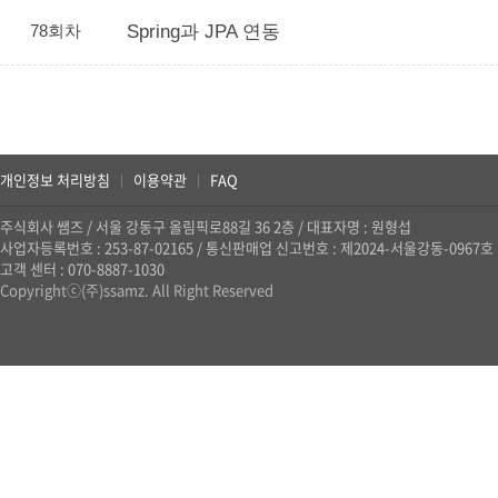
78회차
Spring과 JPA 연동
개인정보 처리방침
이용약관
FAQ
|
|
주식회사 쌤즈
/
서울 강동구 올림픽로88길 36 2층
/
대표자명 : 원형섭
사업자등록번호 : 253-87-02165
/
통신판매업 신고번호 : 제2024-서울강동-0967호
고객 센터 : 070-8887-1030
Copyrightⓒ(주)ssamz. All Right Reserved