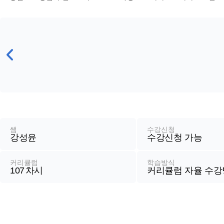
강
좌
정
쌤
수강신청
강성윤
수강신청 가능
보
커리큘럼
학습방식
107
차시
커리큘럼 자율 수