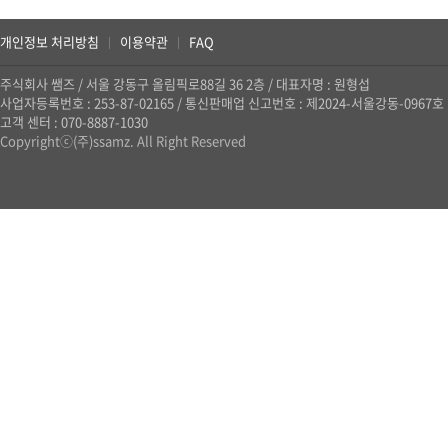
개인정보 처리방침
이용약관
FAQ
|
|
주식회사 쌤즈
/
서울 강동구 올림픽로88길 36 2층
/
대표자명 : 원형섭
사업자등록번호 : 253-87-02165
/
통신판매업 신고번호 : 제2024-서울강동-0967호
고객 센터 : 070-8887-1030
Copyrightⓒ(주)ssamz. All Right Reserved