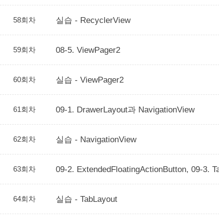
58회차
실습 - RecyclerView
59회차
08-5. ViewPager2
60회차
실습 - ViewPager2
61회차
09-1. DrawerLayout과 NavigationView
62회차
실습 - NavigationView
63회차
09-2. ExtendedFloatingActionButton, 09-3. T
64회차
실습 - TabLayout