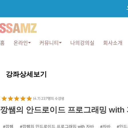
홈
온라인
커뮤니티
나의강의실
회사소개
강
좌
강좌상세보기
상
세
보
기
깡쌤의 안드로이드 프로그래밍 with
깡쌤
깡쌤의 안드로이드 프로그래밍 with 자바
자바
안드