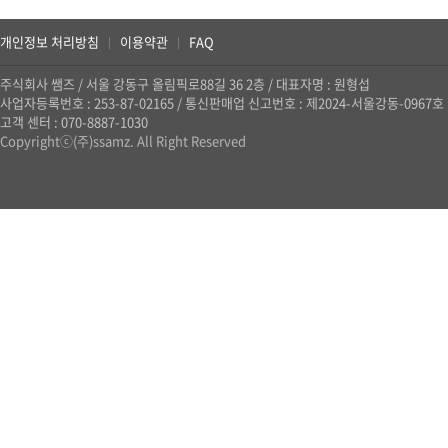
개인정보 처리방침
이용약관
FAQ
|
|
주식회사 쌤즈
/
서울 강동구 올림픽로88길 36 2층
/
대표자명 : 원형섭
사업자등록번호 : 253-87-02165
/
통신판매업 신고번호 : 제2024-서울강동-0967호
고객 센터 : 070-8887-1030
Copyrightⓒ(주)ssamz. All Right Reserved