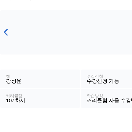
강
좌
정
쌤
수강신청
강성윤
수강신청 가능
보
커리큘럼
학습방식
107
차시
커리큘럼 자율 수