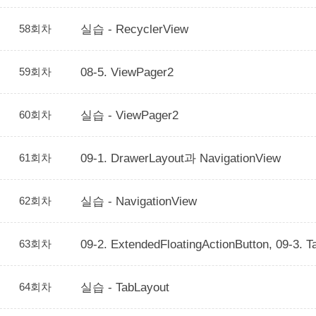
58회차
실습 - RecyclerView
59회차
08-5. ViewPager2
60회차
실습 - ViewPager2
61회차
09-1. DrawerLayout과 NavigationView
62회차
실습 - NavigationView
63회차
09-2. ExtendedFloatingActionButton, 09-3. T
64회차
실습 - TabLayout