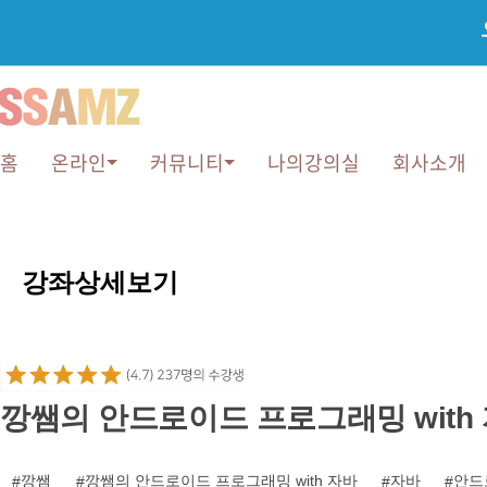
홈
온라인
커뮤니티
나의강의실
회사소개
강
좌
강좌상세보기
상
세
보
기
깡쌤의 안드로이드 프로그래밍 with
깡쌤
깡쌤의 안드로이드 프로그래밍 with 자바
자바
안드