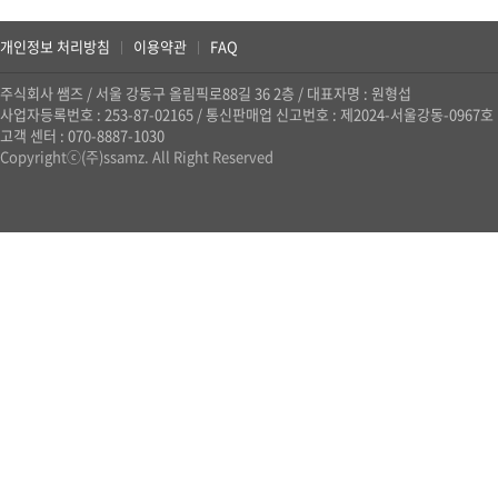
개인정보 처리방침
이용약관
FAQ
|
|
주식회사 쌤즈
/
서울 강동구 올림픽로88길 36 2층
/
대표자명 : 원형섭
사업자등록번호 : 253-87-02165
/
통신판매업 신고번호 : 제2024-서울강동-0967호
고객 센터 : 070-8887-1030
Copyrightⓒ(주)ssamz. All Right Reserved