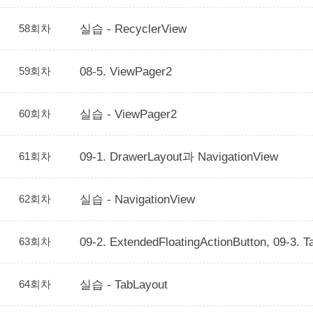
58회차
실습 - RecyclerView
59회차
08-5. ViewPager2
60회차
실습 - ViewPager2
61회차
09-1. DrawerLayout과 NavigationView
62회차
실습 - NavigationView
63회차
09-2. ExtendedFloatingActionButton, 09-3. T
64회차
실습 - TabLayout