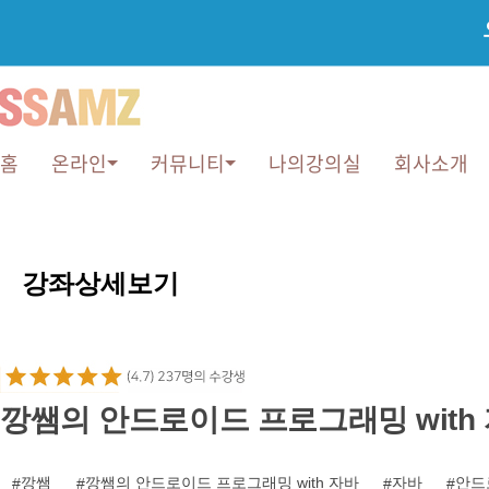
홈
온라인
커뮤니티
나의강의실
회사소개
강
좌
강좌상세보기
상
세
보
기
깡쌤의 안드로이드 프로그래밍 with
깡쌤
깡쌤의 안드로이드 프로그래밍 with 자바
자바
안드