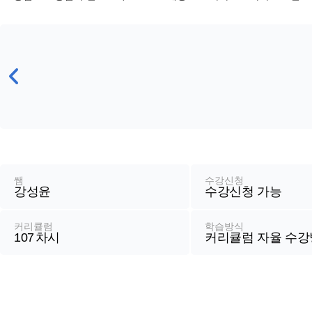
강
좌
정
쌤
수강신청
강성윤
수강신청 가능
보
커리큘럼
학습방식
107
차시
커리큘럼 자율 수