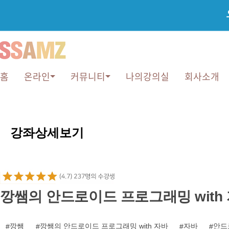
홈
온라인
커뮤니티
나의강의실
회사소개
강
좌
강좌상세보기
상
세
보
기
깡쌤의 안드로이드 프로그래밍 with
깡쌤
깡쌤의 안드로이드 프로그래밍 with 자바
자바
안드