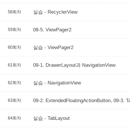
58회차
실습 - RecyclerView
59회차
08-5. ViewPager2
60회차
실습 - ViewPager2
61회차
09-1. DrawerLayout과 NavigationView
62회차
실습 - NavigationView
63회차
09-2. ExtendedFloatingActionButton, 09-3. T
64회차
실습 - TabLayout