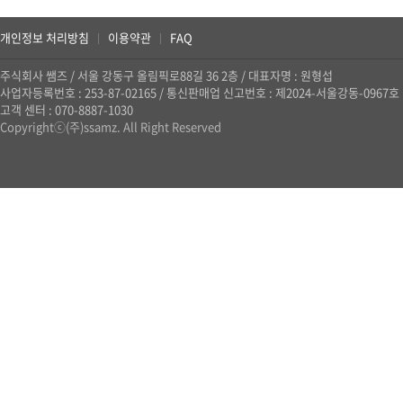
개인정보 처리방침
이용약관
FAQ
|
|
주식회사 쌤즈
/
서울 강동구 올림픽로88길 36 2층
/
대표자명 : 원형섭
사업자등록번호 : 253-87-02165
/
통신판매업 신고번호 : 제2024-서울강동-0967호
고객 센터 : 070-8887-1030
Copyrightⓒ(주)ssamz. All Right Reserved