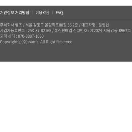
개인정보 처리방침
이용약관
FAQ
|
|
주식회사 쌤즈
/
서울 강동구 올림픽로88길 36 2층
/
대표자명 : 원형섭
사업자등록번호 : 253-87-02165
/
통신판매업 신고번호 : 제2024-서울강동-0967호
고객 센터 : 070-8887-1030
Copyrightⓒ(주)ssamz. All Right Reserved