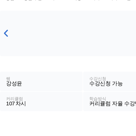
강
좌
정
쌤
수강신청
강성윤
수강신청 가능
보
커리큘럼
학습방식
107
차시
커리큘럼 자율 수