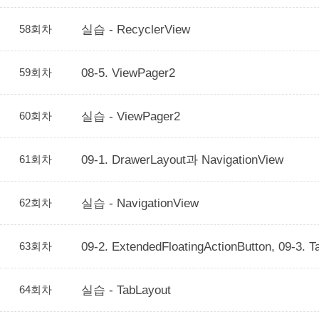
58회차
실습 - RecyclerView
59회차
08-5. ViewPager2
60회차
실습 - ViewPager2
61회차
09-1. DrawerLayout과 NavigationView
62회차
실습 - NavigationView
63회차
09-2. ExtendedFloatingActionButton, 09-3. T
64회차
실습 - TabLayout