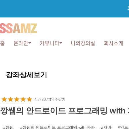
홈
온라인
커뮤니티
나의강의실
회사소개
강
좌
강좌상세보기
상
세
보
기
깡쌤의 안드로이드 프로그래밍 with
깡쌤
깡쌤의 안드로이드 프로그래밍 with 자바
자바
안드