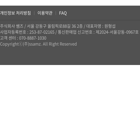
개인정보 처리방침
이용약관
FAQ
|
|
주식회사 쌤즈
/
서울 강동구 올림픽로88길 36 2층
/
대표자명 : 원형섭
사업자등록번호 : 253-87-02165
/
통신판매업 신고번호 : 제2024-서울강동-0967호
고객 센터 : 070-8887-1030
Copyrightⓒ(주)ssamz. All Right Reserved