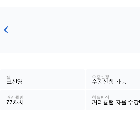
강
좌
정
쌤
수강신청
표선영
수강신청 가능
보
커리큘럼
학습방식
77
차시
커리큘럼 자율 수