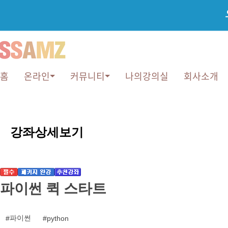
홈
온라인
커뮤니티
나의강의실
회사소개
강
좌
강좌상세보기
상
세
보
기
파이썬 퀵 스타트
파이썬
python